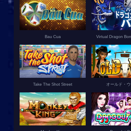
Bau Cua
Virtual Dragon Bo
Take The Shot Street
オールド・ウ