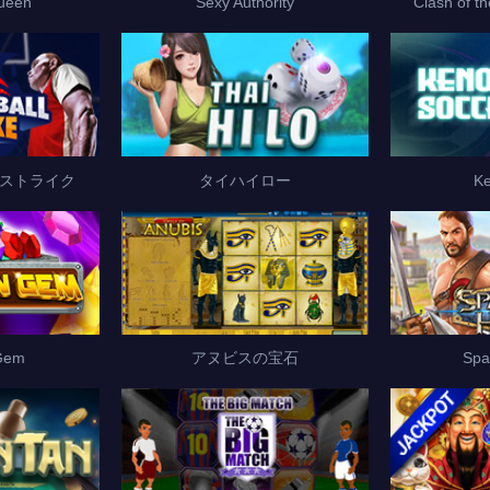
ueen
Sexy Authority
Clash of t
ストライク
タイハイロー
Ke
Gem
アヌビスの宝石
Spa