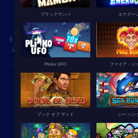
ブラックマンバ
エナグー
Plinko UFO
ファイア・ジ
ブック オブ デッド
シー ハン