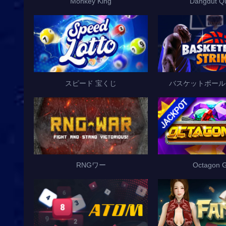
Monkey King
Dangdut Q
スピード 宝くじ
バスケットボール
RNGワー
Octagon 