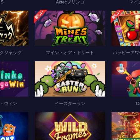
S
Aztecプリンコ
マイ
クジャック
マイン・オア・トリート
ハッピーアワ
・ウィン
イースターラン
O