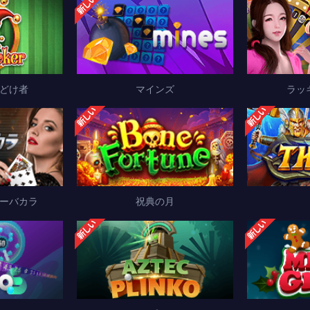
どけ者
マインズ
ラッ
ーバカラ
祝典の月