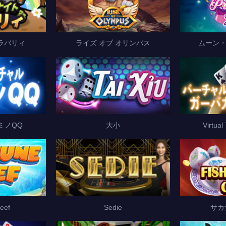
ラバリィ
ライズ オブ オリンパス
ムーン・
ミノQQ
大小
Virtual
eef
Sedie
サカ