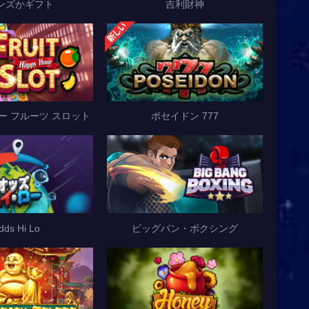
ンズかギフト
吉利財神
ー フルーツ スロット
ポセイドン 777
dds Hi Lo
ビッグバン・ボクシング