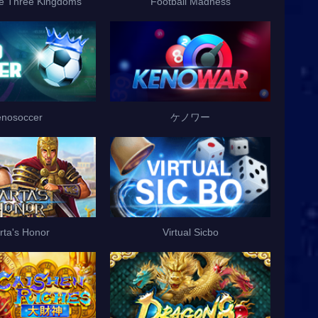
he Three Kingdoms
Football Madness
nosoccer
ケノワー
rta's Honor
Virtual Sicbo