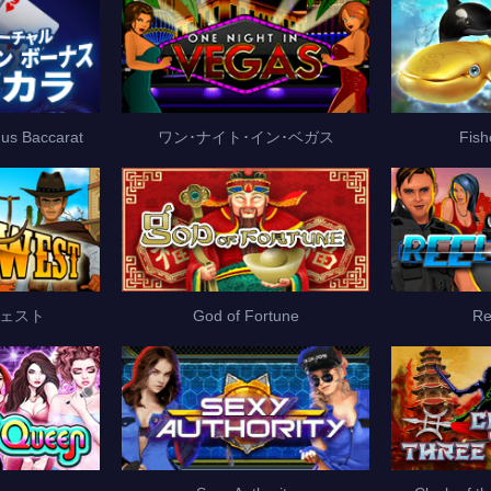
nus Baccarat
ワン･ナイト･イン･ベガス
Fis
ェスト
God of Fortune
Re